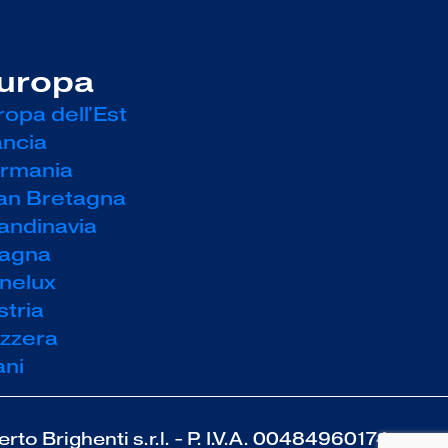
Europa
ropa dell'Est
ancia
ermania
ran Bretagna
candinavia
pagna
enelux
stria
izzera
ani
to Brighenti s.r.l. - P. I.V.A. 00484960174