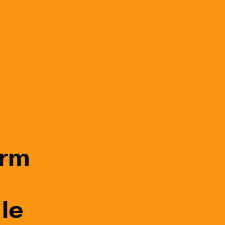
orm
 le