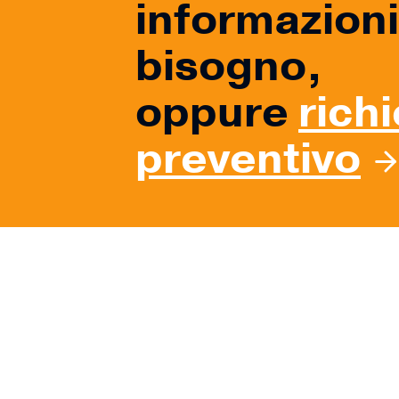
informazioni 
bisogno,
oppure
rich
preventivo
Nome*
Mail*