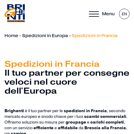
Menu
EN
Home
-
Spedizioni in Europa
-
Spedizioni in Francia
Spedizioni in Francia
Il tuo partner per consegne
veloci nel cuore
dell'Europa
Brighenti
è il tuo partner per le
spedizioni in Francia
, secondo
mercato europeo e snodo chiave per i tuoi
scambi commerciali
.
Offriamo soluzioni su misura per
groupage
e
carichi completi
,
con un servizio
efficiente
e
affidabile
da
Brescia alla Francia
,
via
camion
.